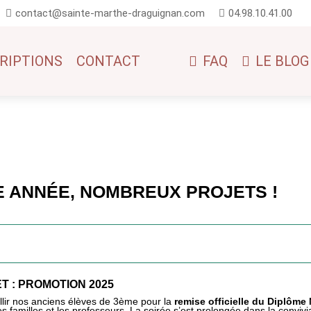
contact@sainte-marthe-draguignan.com
04.98.10.41.00
RIPTIONS
CONTACT
FAQ
LE BLOG
LE ANNÉE, NOMBREUX PROJETS !
T : PROMOTION 2025
illir nos anciens élèves de 3ème pour la
remise officielle du Diplôme
 familles et les professeurs. La soirée s’est prolongée dans la convivia