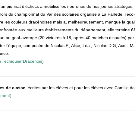
ampionnat d’échecs a mobilisé les neurones de nos jeunes stratèges.
 lors du championnat du Var des scolaires organisé à La Farlède, l’éco
re les couleurs dracénoises mais a, malheureusement, manqué la qualif
confrontée aux meilleurs établissements du département, elle termine 
ue au goal-average (20 victoires à 18, après 40 matches disputés) par 
iciter l’équipe, composée de Nicolas P., Alice, Léa , Nicolas D.G, Axel , 
ance.
 l’échiquier Dracénois
)
es de classe,
écrites par les élèves et pour les élèves avec Camille d
ement).