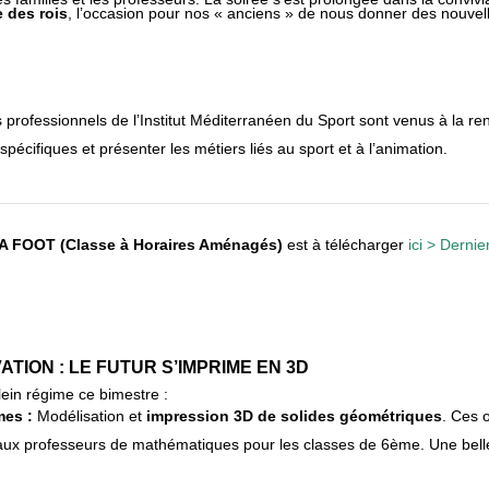
e des rois
, l’occasion pour nos « anciens » de nous donner des nouvell
 professionnels de l’Institut Méditerranéen du Sport sont venus à la r
écifiques et présenter les métiers liés au sport et à l’animation.
A FOOT (Classe à Horaires Aménagés)
est à télécharger
ici > Derni
ATION : LE FUTUR S’IMPRIME EN 3D
lein régime ce bimestre :
mes :
Modélisation et
impression 3D de solides géométriques
. Ces 
aux professeurs de mathématiques pour les classes de 6ème. Une belle c