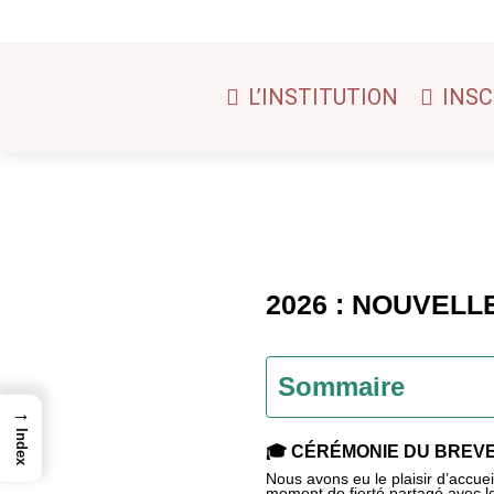
L’INSTITUTION
INSC
2026 : NOUVEL
Sommaire
→
Index
🎓 CÉRÉMONIE DU BREVE
Nous avons eu le plaisir d’accue
moment de fierté partagé avec les