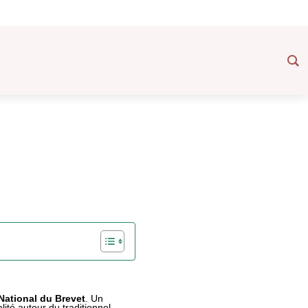
 National du Brevet
. Un
lité autour du traditionnel