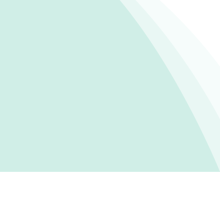
REMPLIR UN QCM (CÔTÉ ÉLÈVE)