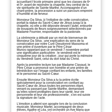
accueillant l’école primaire ainsi que les classes de 6ᵉ
et 5ᵉ, avant de rejoindre la chapelle, lieu central de la
vie spirituelle de Sainte-Marthe. Accompagnée d’un
chant-prière, la procession a suivi un parcours empreint
d’humilité et de ferveur.
Monsieur Da Silva, à l’initiative de cette consécration,
portait la statue du Sacré-Cœur de Jésus jusqu’à la
chapelle, où elle a été déposée devant l’autel, entourée
de bouquets de fleurs soigneusement sélectionnés par
Madame Fournier, responsable de la pastorale.
La cérémonie a débuté par un mot de bienvenue de
Monsieur Da Silva ; une explication du sens de la
consécration par notre Curé Dieudonné Massoma et
une prière d’ouverture par le Père César
Munos rappelant que ce vendredi 7 novembre portait
une signification particulière : le vendredi est le
cinquième jour de la création ; jour qui porte la mémoire
du Vendredi Saint, celui du don total du Christ.
Après la première lecture lue par Madame Clavaud, le
Père César a prononcé son homélie et une prière de
bénédiction sur l’image confiant les enfants, les familles
et le personnel au Sacré-Cœur.
Ensuite Monsieur Da Silva a lu la prière écrite
spécialement pour la consécration en confiant au
Sacré-Cœur de Jésus toutes les personnes étant,
venant ou passant par Sainte-Marthe, demandant
qu’elles soient protégées dans leur santé, leur vie
personnelle et leur vie professionnelle ; s’en est suivie
la signature de l’acte.
L’émotion a atteint son apogée lors de la conclusion
musicale. Monsieur Martel, accompagné de deux
élèves, Agathe et Léa, ont orchestré un Ave Maria que