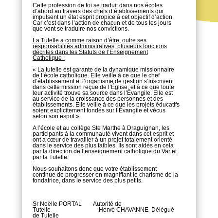
Cette profession de foi se traduit dans nos écoles
d’abord au travers des chefs d’établissements qui
impulsent un état esprit propice à cet objectif d’action.
Car c’est dans l’action de chacun et de tous les jours
que vont se traduire nos convictions.
La Tutelle a comme raison d’être, outre ses
responsabilités administratives, plusieurs fonctions
décrites dans les Statuts de l’Enseignement
Catholique :
« La tutelle est garante de la dynamique missionnaire
de l’école catholique. Elle veille à ce que le chef
d’établissement et l’organisme de gestion s’inscrivent
dans cette mission reçue de l’Église, et à ce que toute
leur activité trouve sa source dans l’Évangile. Elle est
au service de la croissance des personnes et des
établissements. Elle veille à ce que les projets éducatifs
soient explicitement fondés sur l’Évangile et vécus
selon son esprit ».
A l’école et au collège Ste Marthe à Draguignan, les
participants à la communauté vivent dans cet esprit et
ont à cœur de travailler à un projet totalement orienté
dans le service des plus faibles. Ils sont aidés en cela
par la direction de l’enseignement catholique du Var et
par la Tutelle.
Nous souhaitons donc que votre établissement
continue de progresser en magnifiant le charisme de la
fondatrice, dans le service des plus petits.
Sr Noëlle PORTAL Autorité de
Tutelle Hervé CHAVANNE Délégué
de Tutelle