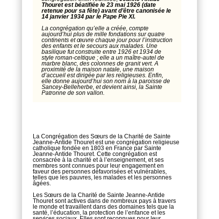
Thouret est béatifiée le 23 mai 1926 (date
retenue pour sa fête) avant d’être canonisée le
14 janvier 1934 par le Pape Pie XI.
La congrégation qu’elle a créée, compte
aujourd’hui plus de mille fondations sur quatre
continents et œuvre chaque jour pour l’instruction
des enfants et le secours aux malades. Une
basilique fut construite entre 1926 et 1934 de
style roman-celtique ; elle a un maître-autel de
marbre blanc, des colonnes de granit vert. A
proximité de la maison natale, une maison
d’accueil est dirigée par les religieuses. Enfin,
elle donne aujourd’hui son nom à la paroisse de
Sancey-Belleherbe, et devient ainsi, la Sainte
Patronne de son vallon.
La Congrégation des Sœurs de la Charité de Sainte
Jeanne-Antide Thouret est une congrégation religieuse
catholique fondée en 1803 en France par Sainte
Jeanne-Antide Thouret. Cette congrégation est
consacrée à la charité et à l’enseignement, et ses
membres sont connues pour leur engagement en
faveur des personnes défavorisées et vulnérables,
telles que les pauvres, les malades et les personnes
âgées.
Les Sœurs de la Charité de Sainte Jeanne-Antide
Thouret sont actives dans de nombreux pays à travers
le monde et travaillent dans des domaines tels que la
santé, l’éducation, la protection de l’enfance et les
services sociaux. Elles sont reconnues pour leur