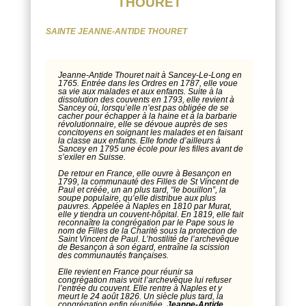
THOURET
SAINTE JEANNE-ANTIDE THOURET
Jeanne-Antide Thouret nait à Sancey-Le-Long en
1765. Entrée dans les Ordres en 1787, elle voue
sa vie aux malades et aux enfants. Suite à la
dissolution des couvents en 1793, elle revient à
Sancey où, lorsqu’elle n’est pas obligée de se
cacher pour échapper à la haine et à la barbarie
révolutionnaire, elle se dévoue auprès de ses
concitoyens en soignant les malades et en faisant
la classe aux enfants. Elle fonde d’ailleurs à
Sancey en 1795 une école pour les filles avant de
s’exiler en Suisse.
De retour en France, elle ouvre à Besançon en
1799, la communauté des Filles de St Vincent de
Paul et créée, un an plus tard, “le bouillon”, la
soupe populaire, qu’elle distribue aux plus
pauvres. Appelée à Naples en 1810 par Murat,
elle y tiendra un couvent-hôpital. En 1819, elle fait
reconnaître la congrégation par le Pape sous le
nom de Filles de la Charité sous la protection de
Saint Vincent de Paul. L’hostilité de l’archevêque
de Besançon à son égard, entraîne la scission
des communautés françaises.
Elle revient en France pour réunir sa
congrégation mais voit l’archevêque lui refuser
l’entrée du couvent. Elle rentre à Naples et y
meurt le 24 août 1826. Un siècle plus tard, la
congrégation enfin réunifiée,
Jeanne-Antide