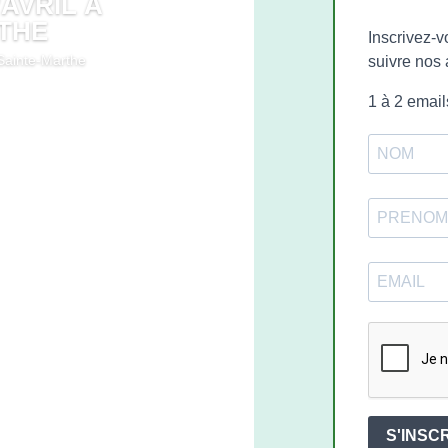
AVRIL À
THE
Inscrivez-v
 Sainte-Marthe
suivre nos 
1 à 2 emai
S'INSC