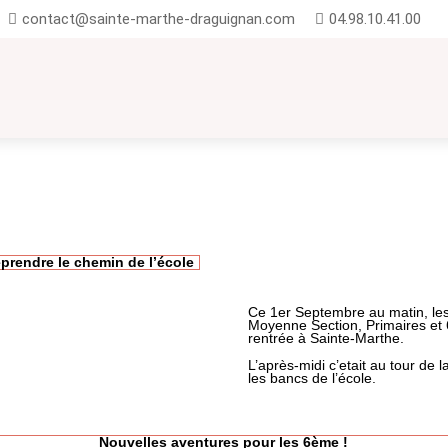
contact@sainte-marthe-draguignan.com
04.98.10.41.00
UTION
INSCRIPTIONS
CONTACT
FAQ
eprendre le chemin de l’école
Ce 1er Septembre au matin, les
Moyenne Section, Primaires et 6
rentrée à Sainte-Marthe.
L’après-midi c’etait au tour de 
les bancs de l’école.
Nouvelles aventures pour les 6ème !