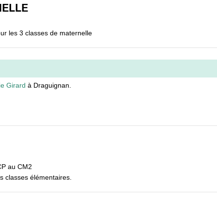
NELLE
r les 3 classes de maternelle
ie Girard
à Draguignan.
 CP au CM2
s classes élémentaires.