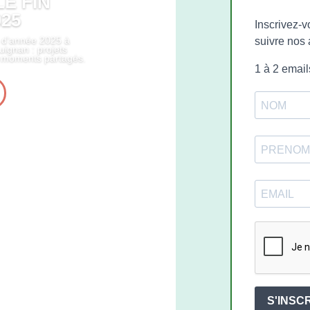
E FIN
025
Inscrivez-v
n d’année 2025 à
suivre nos 
uignan : projets
t moments partagés.
1 à 2 emai
S'INSC