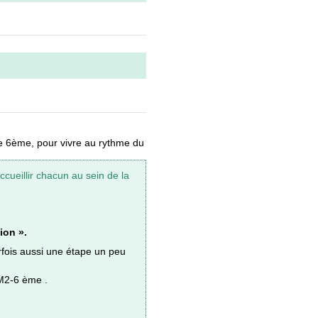
de 6ème, pour vivre au rythme du
ueillir chacun au sein de la
ion ».
arfois aussi une étape un peu
CM2-6 ème .