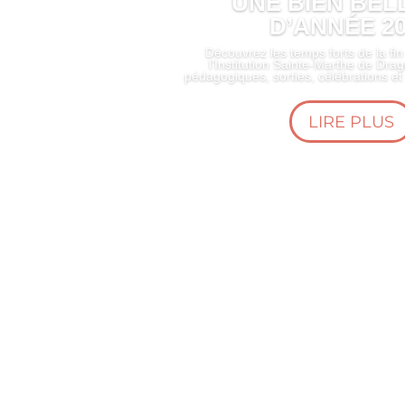
UNE BIEN BELL
D’ANNÉE 2
Découvrez les temps forts de la fi
l’Institution Sainte-Marthe de Drag
pédagogiques, sorties, célébrations e
LIRE PLUS