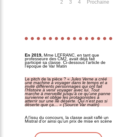
1
2
3
4
Prochaine
En 2019,
Mme LEFRANC, en tant que
professeure des CM2, avait déjà fait
participé sa classe. Ci-dessous l’article de
l’époque de Var Matin
Le pitch de la pièce ? «
Jules Verne a créé
une machine à voyager dans le temps et a
invité différents personnages qui ont fait
l’Histoire à venir voyager avec lui. Tout
marche à merveille jusqu’à ce qu’une panne
survienne et oblige les protagonistes à
atterrir sur une île déserte. Qui n’est pas si
déserte que ça… » (Source Var matin)
A l’issu du concours, la classe avait raflé un
Mistral d’or ainsi qu’un prix de mise en scène