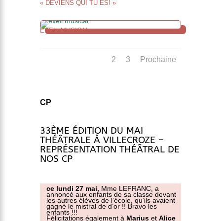
« DEVIENS QUI TU ES! »
ÉVEIL MUSICAL
1
2
3
Prochaine
CP
33ÈME ÉDITION DU MAI
THÉÂTRALE À VILLECROZE –
REPRÉSENTATION THÉÂTRAL DE
NOS CP
ce lundi 27 mai,
Mme LEFRANC, a
annoncé aux enfants de sa classe devant
les autres élèves de l’école, qu’ils avaient
gagné le mistral de d’or !! Bravo les
enfants !!!
Félicitations également à
Marius
et
Alice