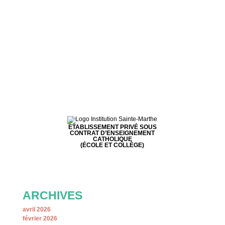
Les élèves de Sainte-Marthe (Draguignan) ont participé
à ECO-RAID des COLLEGES aux Salles sur Verdon
ce mercredi 8 juin 2022
ETABLISSEMENT PRIVÉ SOUS
CONTRAT D’ENSEIGNEMENT
CATHOLIQUE
(ÉCOLE ET COLLÈGE)
ARCHIVES
avril 2026
février 2026