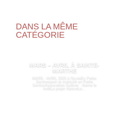
DANS LA MÊME
CATÉGORIE
MARS – AVRIL À SAINTE-
MARTHE
MARS - AVRIL 2025 à l'écoleEn Petite
Sectionsport et motricité en Petite
SectionAssociation Gulliver : thème la
forêtLe projet HaricotLe...
LIRE PLUS