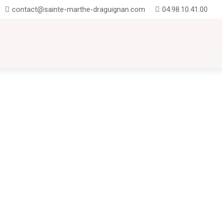
contact@sainte-marthe-draguignan.com
04.98.10.41.00
UTION
INSCRIPTIONS
CONTACT
FAQ
te-Marthe : entre projets pédagogiques, exploits sportifs UNSS et temps forts
onie du Brevet : promotion 2025 Nous avons eu le plaisir d'accueillir nos anc
rtagé avec les familles et les...