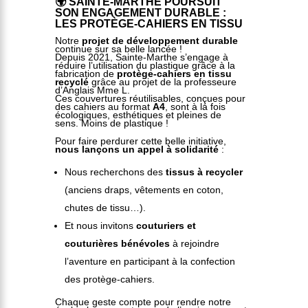
🌍 SAINTE-MARTHE POURSUIT
SON ENGAGEMENT DURABLE :
LES PROTÈGE-CAHIERS EN TISSU
Notre
projet de développement durable
continue sur sa belle lancée !
Depuis 2021, Sainte-Marthe s’engage à
réduire l’utilisation du plastique grâce à la
fabrication de
protège-cahiers en tissu
recyclé
grâce au projet de la professeure
d’Anglais Mme L.
Ces couvertures réutilisables, conçues pour
des cahiers au format
A4
, sont à la fois
écologiques, esthétiques et pleines de
sens. Moins de plastique !
Pour faire perdurer cette belle initiative,
nous lançons un appel à solidarité
:
Nous recherchons des
tissus à recycler
(anciens draps, vêtements en coton,
chutes de tissu…).
Et nous invitons
couturiers et
couturières bénévoles
à rejoindre
l’aventure en participant à la confection
des protège-cahiers.
Chaque geste compte pour rendre notre