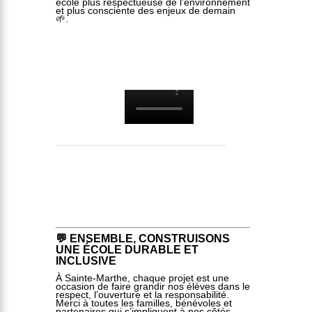
école plus respectueuse de l’environnement
et plus consciente des enjeux de demain
🌱.
💬 ENSEMBLE, CONSTRUISONS
UNE ÉCOLE DURABLE ET
INCLUSIVE
À Sainte-Marthe, chaque projet est une
occasion de faire grandir nos élèves dans le
respect, l’ouverture et la responsabilité.
Merci à toutes les familles, bénévoles et
partenaires qui s’impliquent à nos côtés.