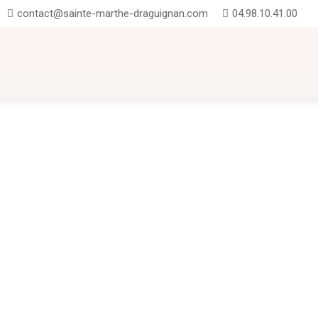
contact@sainte-marthe-draguignan.com
04.98.10.41.00
UTION
INSCRIPTIONS
CONTACT
FAQ
 à Sainte-Marthe : entre projets pédagogiques, exploits sportifs UN