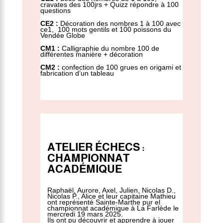
cravates des 100jrs + Quizz répondre à 100
questions
CE2 :
Décoration des nombres 1 à 100 avec
ce1, 100 mots gentils et 100 poissons du
Vendée Globe
CM1 :
Calligraphie du nombre 100 de
différentes manière + décoration
CM2 :
confection de 100 grues en origami et
fabrication d’un tableau
ATELIER ÉCHECS :
CHAMPIONNAT
ACADÉMIQUE
Raphaël, Aurore, Axel, Julien, Nicolas D.,
Nicolas P., Alice et leur capitaine Mathieu
ont représenté Sainte-Marthe pur el
championnat académique à La Farlède le
mercredi 19 mars 2025.
Ils ont pu découvrir et apprendre à jouer