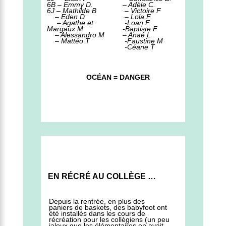
6B – Emmy D.
– Adèle C.
6J – Mathilde B
– Victoire F
– Eden D
– Lola F
– Agathe et
-Loan F
Margaux M
-Baptiste F
– Alessandro M
– Anaé L
– Mattéo T
-Faustine M
-Céane T
OCÉAN = DANGER
EN RÉCRÉ AU COLLÈGE …
Depuis la rentrée, en plus des
paniers de baskets, des babyfoot ont
été installés dans les cours de
récréation pour les collègiens (un peu
jaloux que les élémentaires en avait