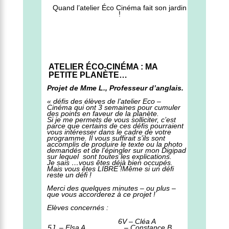
Quand l’atelier Éco Cinéma fait son jardin
!
ATELIER ÉCO-CINÉMA : MA
PETITE PLANÈTE…
Projet de Mme L., Professeur d’anglais.
« défis des élèves de l’atelier Eco –
Cinéma qui ont 3 semaines pour cumuler
des points en faveur de la planète.
Si je me permets de vous solliciter, c’est
parce que certains de ces défis pourraient
vous intéresser dans le cadre de votre
programme. Il vous suffirait s’ils sont
accomplis de produire le texte ou la photo
demandés et de l’épingler sur mon Digipad
sur lequel sont toutes les explications.
Je sais …vous êtes déjà bien occupés.
Mais vous êtes LIBRE !Même si un défi
reste un défi !
Merci des quelques minutes – ou plus –
que vous accorderez à ce projet !
Elèves concernés :
6V – Cléa A
5J – Elsa A.
– Constance B.