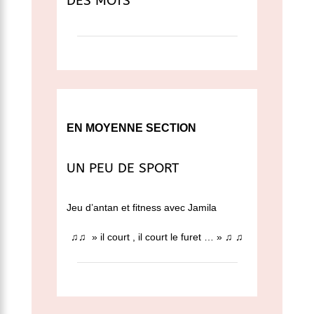
DES MOTS
EN MOYENNE SECTION
UN PEU DE SPORT
Jeu d’antan et fitness avec Jamila
♫
♫
» il court , il court le furet … »
♫ ♫