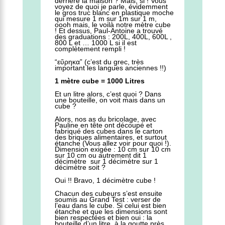
derrière la maison ? Mais, si ! Vous
voyez de quoi je parle, évidemment
le gros truc blanc en plastique moche
qui mesure 1 m sur 1m sur 1 m,
oooh mais, le voilà notre mètre cube
! Et dessus, Paul-Antoine a trouvé
des graduations : 200L, 400L, 600L ,
800 L et … 1000 L si il est
complètement rempli !
“εὕρηκα”
(c’est du grec, très
important les langues anciennes !!)
1 mètre cube = 1000 Litres
Et un litre alors, c’est quoi ? Dans
une bouteille, on voit mais dans un
cube ?
Alors, nos as du bricolage, avec
Pauline en tête ont découpé et
fabriqué des cubes dans le carton
des briques alimentaires, et surtout
étanche (Vous allez voir pour quoi !).
Dimension exigée : 10 cm sur 10 cm
sur 10 cm ou autrement dit 1
décimètre sur 1 décimètre sur 1
décimètre soit ?
Oui !! Bravo, 1 décimètre cube !
Chacun des cubeurs s’est ensuite
soumis au Grand Test : verser de
l’eau dans le cube. Si celui est bien
étanche et que les dimensions sont
bien respectées et bien oui : la
bouteille d’un litre, à la goutte près,