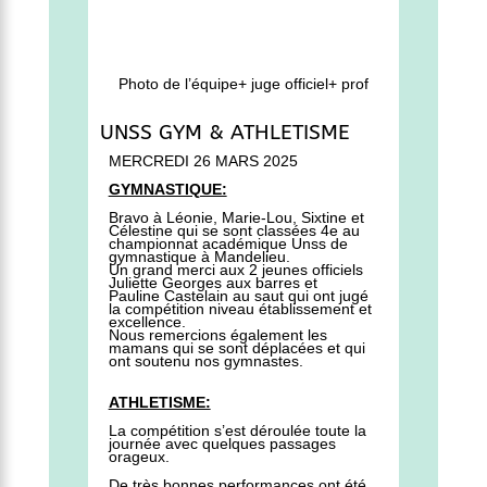
Photo de l’équipe+ juge officiel+ prof
UNSS GYM & ATHLETISME
MERCREDI 26 MARS 2025
GYMNASTIQUE:
Bravo à Léonie, Marie-Lou, Sixtine et
Célestine qui se sont classées 4e au
championnat académique Unss de
gymnastique à Mandelieu.
Un grand merci aux 2 jeunes officiels
Juliette Georges aux barres et
Pauline Castelain au saut qui ont jugé
la compétition niveau établissement et
excellence.
Nous remercions également les
mamans qui se sont déplacées et qui
ont soutenu nos gymnastes.
ATHLETISME:
La compétition s’est déroulée toute la
journée avec quelques passages
orageux.
De très bonnes performances ont été