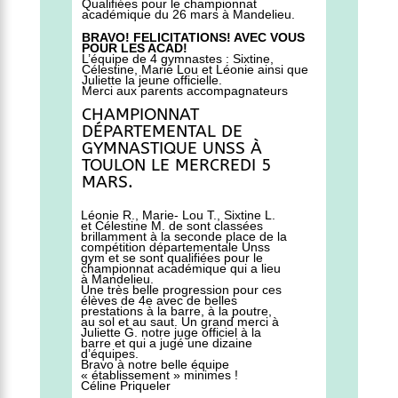
Qualifiées pour le championnat
académique du 26 mars à Mandelieu.
BRAVO! FELICITATIONS! AVEC VOUS
POUR LES ACAD!
L’équipe de 4 gymnastes : Sixtine,
Célestine, Marie Lou et Léonie ainsi que
Juliette la jeune officielle.
Merci aux parents accompagnateurs
CHAMPIONNAT
DÉPARTEMENTAL DE
GYMNASTIQUE UNSS À
TOULON LE MERCREDI 5
MARS.
Léonie R., Marie- Lou T., Sixtine L.
et Célestine M. de sont classées
brillamment à la seconde place de la
compétition départementale Unss
gym et se sont qualifiées pour le
championnat académique qui a lieu
à Mandelieu.
Une très belle progression pour ces
élèves de 4e avec de belles
prestations à la barre, à la poutre,
au sol et au saut. Un grand merci à
Juliette G. notre juge officiel à la
barre et qui a jugé une dizaine
d’équipes.
Bravo à notre belle équipe
« établissement » minimes !
Céline Priqueler