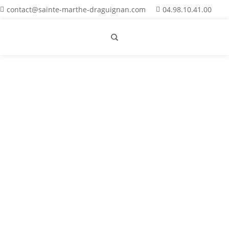
contact@sainte-marthe-draguignan.com
04.98.10.41.00
Stmarthe
Découvrez l’actualité de mars et avril 2026 à
Sainte-Marthe : entre projets pédagogiques,
exploits sportifs UNSS et temps forts du
Carême avec l’opération Bol de Riz.