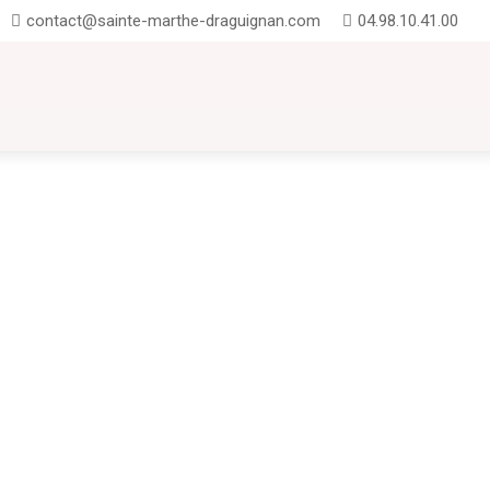
contact@sainte-marthe-draguignan.com
04.98.10.41.00
UTION
INSCRIPTIONS
CONTACT
FAQ
te-Marthe : entre projets pédagogiques, exploits sportifs UNSS et temps forts
onie du Brevet : promotion 2025 Nous avons eu le plaisir d'accueillir nos anc
rtagé avec les familles et les...