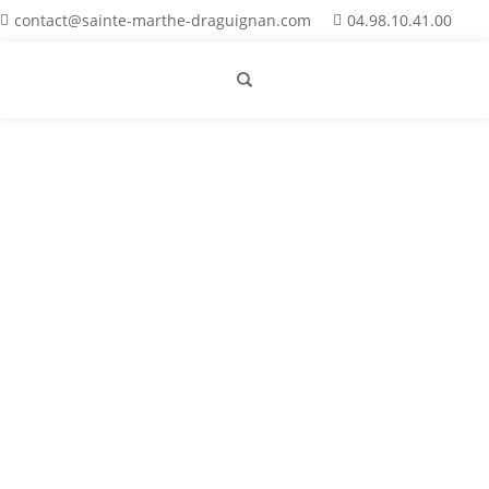
contact@sainte-marthe-draguignan.com
04.98.10.41.00
Stmarthe
Découvrez l’actualité de mars et avril 2026 à
Sainte-Marthe : entre projets pédagogiques,
exploits sportifs UNSS et temps forts du
Carême avec l’opération Bol de Riz.