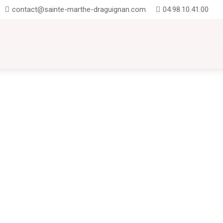
contact@sainte-marthe-draguignan.com
04.98.10.41.00
UTION
INSCRIPTIONS
CONTACT
FAQ
 à Sainte-Marthe : entre projets pédagogiques, exploits sportifs UN