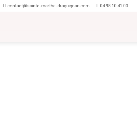
contact@sainte-marthe-draguignan.com
04.98.10.41.00
UTION
INSCRIPTIONS
CONTACT
FAQ
te-Marthe : entre projets pédagogiques, exploits sportifs UNSS et temps forts
onie du Brevet : promotion 2025 Nous avons eu le plaisir d'accueillir nos anc
rtagé avec les familles et les...