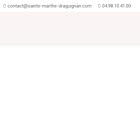
contact@sainte-marthe-draguignan.com
04.98.10.41.00
UTION
INSCRIPTIONS
CONTACT
FAQ
te-Marthe : entre projets pédagogiques, exploits sportifs UNSS et temps forts
onie du Brevet : promotion 2025 Nous avons eu le plaisir d'accueillir nos anc
rtagé avec les familles et les...