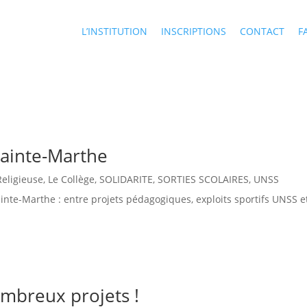
L’INSTITUTION
INSCRIPTIONS
CONTACT
F
 Sainte-Marthe
Religieuse
,
Le Collège
,
SOLIDARITE
,
SORTIES SCOLAIRES
,
UNSS
Sainte-Marthe : entre projets pédagogiques, exploits sportifs UNSS 
ombreux projets !