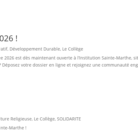
026 !
atif
,
Développement Durable
,
Le Collège
ée 2026 est dès maintenant ouverte à l’Institution Sainte‑Marthe, s
 ? Déposez votre dossier en ligne et rejoignez une communauté enga
lture Religieuse
,
Le Collège
,
SOLIDARITE
inte-Marthe !