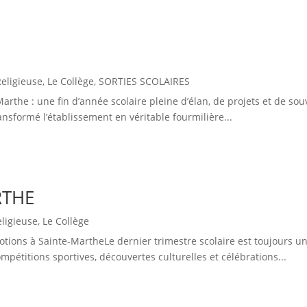
Religieuse
,
Le Collège
,
SORTIES SCOLAIRES
Marthe : une fin d’année scolaire pleine d’élan, de projets et de s
nsformé l’établissement en véritable fourmilière...
RTHE
eligieuse
,
Le Collège
tions à Sainte-MartheLe dernier trimestre scolaire est toujours un
pétitions sportives, découvertes culturelles et célébrations...