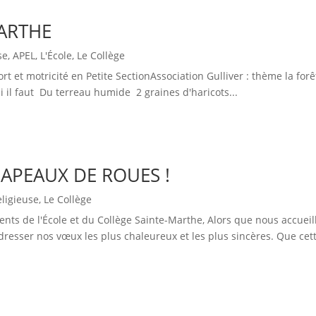
MARTHE
se
,
APEL
,
L'École
,
Le Collège
t et motricité en Petite SectionAssociation Gulliver : thème la forê
 il faut Du terreau humide 2 graines d'haricots...
APEAUX DE ROUES !
eligieuse
,
Le Collège
nts de l'École et du Collège Sainte-Marthe, Alors que nous accuei
resser nos vœux les plus chaleureux et les plus sincères. Que cett