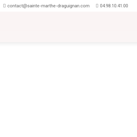
contact@sainte-marthe-draguignan.com
04.98.10.41.00
UTION
INSCRIPTIONS
CONTACT
FAQ
te-Marthe : entre projets pédagogiques, exploits sportifs UNSS et temps forts
onie du Brevet : promotion 2025 Nous avons eu le plaisir d'accueillir nos anc
rtagé avec les familles et les...