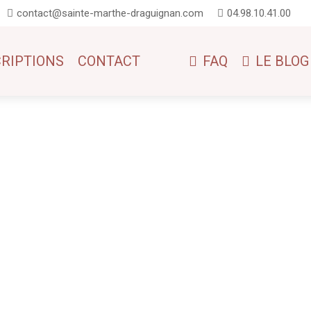
contact@sainte-marthe-draguignan.com
04.98.10.41.00
CRIPTIONS
CONTACT
FAQ
LE BLOG
te-Marthe : entre projets pédagogiques, exploits sportifs UNSS et temps forts