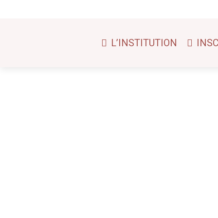
L’INSTITUTION
INS
Stmarthe
Découvrez l’actualité de mars et avril 2026 à Sain
Stmarthe