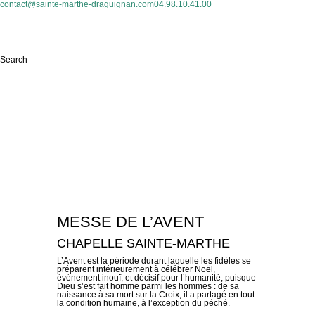
contact@sainte-marthe-draguignan.com
04.98.10.41.00
Search
MESSE DE L’AVENT
CHAPELLE SAINTE-MARTHE
L’Avent est la période durant laquelle les fidèles se
préparent intérieurement à célébrer Noël,
événement inouï, et décisif pour l’humanité, puisque
Dieu s’est fait homme parmi les hommes : de sa
naissance à sa mort sur la Croix, il a partagé en tout
la condition humaine, à l’exception du péché.