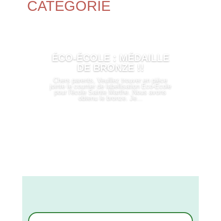
CATÉGORIE
ÉCO-ÉCOLE : MÉDAILLE
DE BRONZE !!
Chers parents, Veuillez trouver en pièce
jointe le courrier de labellisation Eco-Ecole
pour l'école Sainte Marthe. Nous avons
obtenu le bronze. Je...
LIRE PLUS