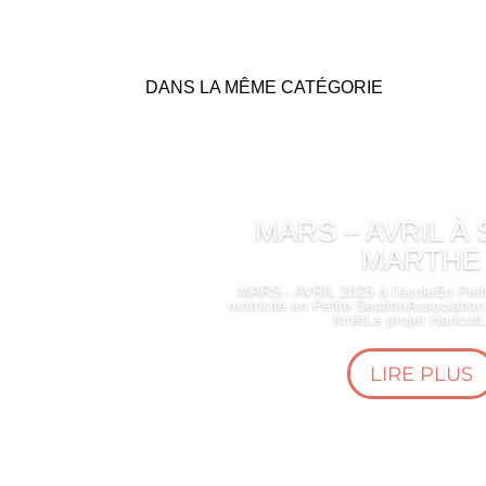
DANS LA MÊME CATÉGORIE
MARS – AVRIL À 
MARTHE
MARS - AVRIL 2025 à l'écoleEn Petit
motricité en Petite SectionAssociation
forêtLe projet HaricotL
LIRE PLUS