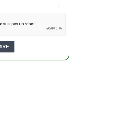
RIRE
TENCE
%
DE TAUX DE RÉUSSITE
AU BREVET (2025)