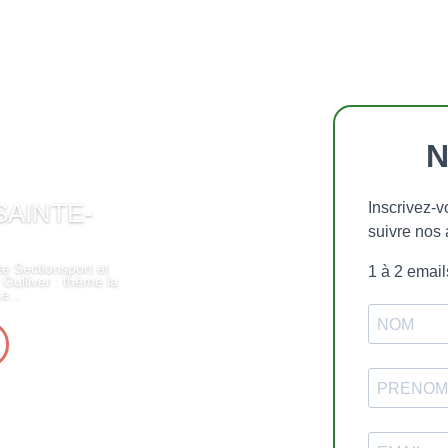
N
SAINTE-
Inscrivez-v
suivre nos 
e Sectionsport et
1 à 2 emai
 Gulliver : thème la
e...