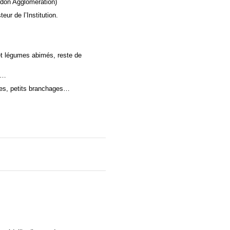
don Agglomération)
ur de l’Institution.
 et légumes abimés, reste de
es…
rbes, petits branchages…