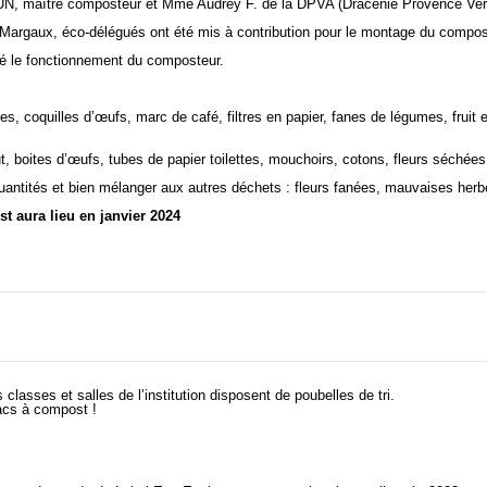
, maître composteur et Mme Audrey F. de la DPVA (Dracénie Provence Ver
 Margaux, éco-délégués ont été mis à contribution pour le montage du composte
qué le fonctionnement du composteur.
es, coquilles d’œufs, marc de café, filtres en papier, fanes de légumes, fruit
t, boites d’œufs, tubes de papier toilettes, mouchoirs, cotons, fleurs séché
 quantités et bien mélanger aux autres déchets : fleurs fanées, mauvaises he
t aura lieu en janvier 2024
classes et salles de l’institution disposent de poubelles de tri.
acs à compost !