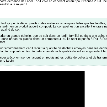
otre demande de Label Eco-Ecole en esperant obtenir pour l’année 2023 une 
ultat à la mi-juin !
biologique de décomposition des matières organiques telles que les feuilles,
 jardin en un produit appelé compost. Le compost est un excellent engrais natu
 qualité du sol.
tite ou grande échelle, que ce soit dans un jardin familial ou dans une usin
dans un tas ou placés dans un composteur, où ils sont exposés à l’air, à l’e
post.
 l’environnement car il réduit la quantité de déchets envoyés dans les décha
 la décomposition des déchets et améliore la qualité du sol en augmentant la 
er à économiser de l’argent en réduisant les coûts de collecte et de traite
r le jardin.