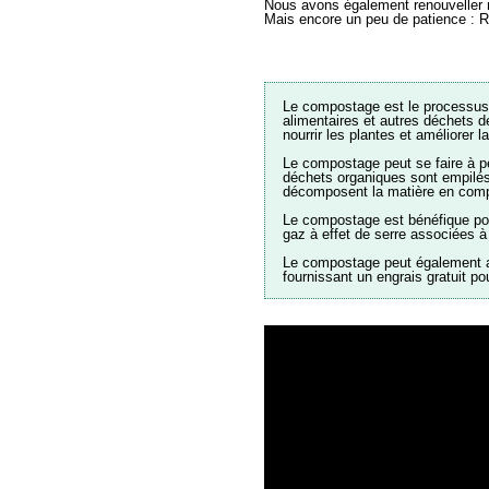
Nous avons également renouveller n
Mais encore un peu de patience : Rés
Le compostage est le processus 
alimentaires et autres déchets de
nourrir les plantes et améliorer la
Le compostage peut se faire à pe
déchets organiques sont empilés 
décomposent la matière en com
Le compostage est bénéfique pour
gaz à effet de serre associées à
Le compostage peut également aid
fournissant un engrais gratuit pou