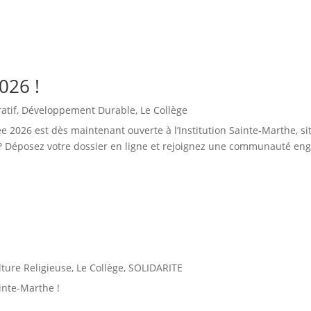
026 !
atif
,
Développement Durable
,
Le Collège
ée 2026 est dès maintenant ouverte à l’Institution Sainte‑Marthe, s
 ? Déposez votre dossier en ligne et rejoignez une communauté enga
lture Religieuse
,
Le Collège
,
SOLIDARITE
inte-Marthe !