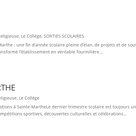
Religieuse
,
Le Collège
,
SORTIES SCOLAIRES
Marthe : une fin d’année scolaire pleine d’élan, de projets et de s
nsformé l’établissement en véritable fourmilière...
RTHE
eligieuse
,
Le Collège
tions à Sainte-MartheLe dernier trimestre scolaire est toujours un
pétitions sportives, découvertes culturelles et célébrations...