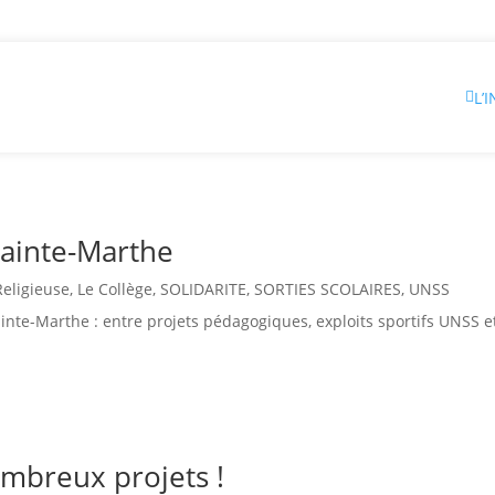
L’
 Sainte-Marthe
Religieuse
,
Le Collège
,
SOLIDARITE
,
SORTIES SCOLAIRES
,
UNSS
Sainte-Marthe : entre projets pédagogiques, exploits sportifs UNSS 
ombreux projets !