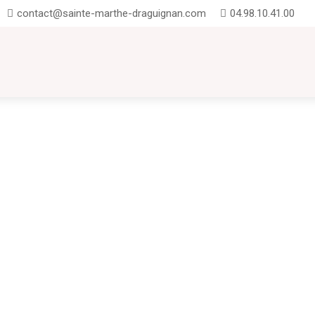
contact@sainte-marthe-draguignan.com
04.98.10.41.00
UTION
INSCRIPTIONS
CONTACT
FAQ
te-Marthe : entre projets pédagogiques, exploits sportifs UNSS et temps forts
onie du Brevet : promotion 2025 Nous avons eu le plaisir d'accueillir nos anc
rtagé avec les familles et les...