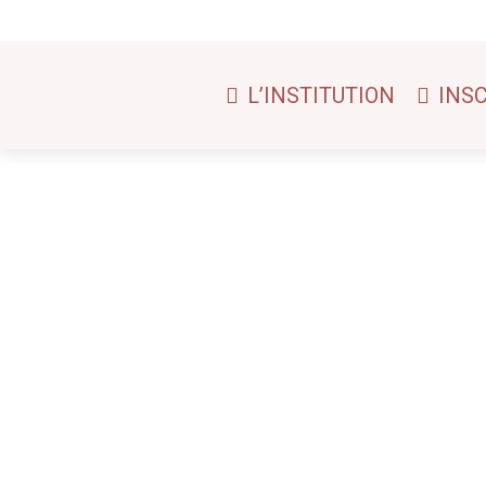
L’INSTITUTION
INS
Stmarthe
Novembre - Décembre à Sainte MartheCM1 - CM2 : 
démarche pédagogique qui vise à sensibiliser et à f
Stmarthe