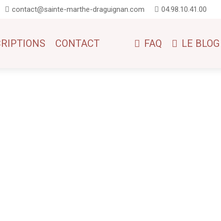
contact@sainte-marthe-draguignan.com
04.98.10.41.00
CRIPTIONS
CONTACT
FAQ
LE BLOG
Projet EDD "En avant les jeunes pousses"Un projet EDD désigne un projet 
ormer les individus (surtout les jeunes)...