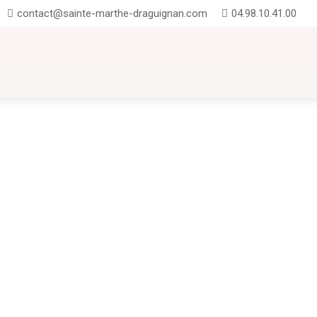
contact@sainte-marthe-draguignan.com
04.98.10.41.00
UTION
INSCRIPTIONS
CONTACT
FAQ
Projet EDD "En avant les jeunes pousses"Un projet EDD désigne un projet 
ormer les individus (surtout les jeunes)...
à Sainte-Marthe. du 2 septembre au 18 octobre 2024La rentrée scolaire, mome
liables. À Sainte-Marthe, nous...