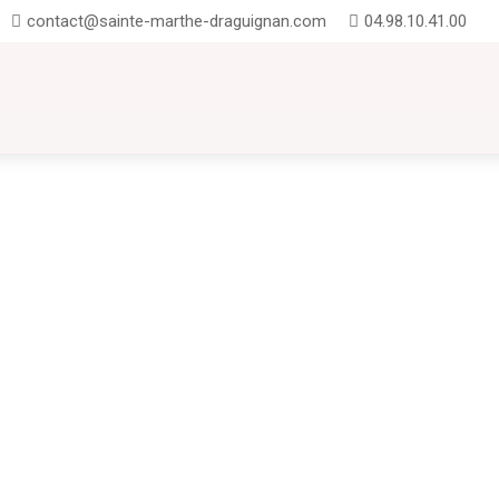
contact@sainte-marthe-draguignan.com
04.98.10.41.00
UTION
INSCRIPTIONS
CONTACT
FAQ
Projet EDD "En avant les jeunes pousses"Un projet EDD désigne un projet 
ormer les individus (surtout les jeunes)...
à Sainte-Marthe. du 2 septembre au 18 octobre 2024La rentrée scolaire, mome
liables. À Sainte-Marthe, nous...