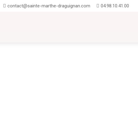
contact@sainte-marthe-draguignan.com
04.98.10.41.00
UTION
INSCRIPTIONS
CONTACT
FAQ
Projet EDD "En avant les jeunes pousses"Un projet EDD désigne un projet 
ormer les individus (surtout les jeunes)...
à Sainte-Marthe. du 2 septembre au 18 octobre 2024La rentrée scolaire, mome
liables. À Sainte-Marthe, nous...