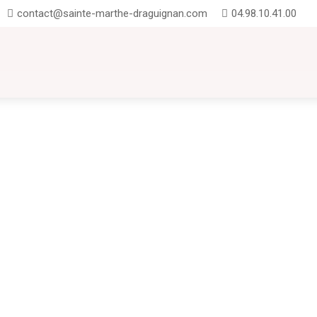
contact@sainte-marthe-draguignan.com
04.98.10.41.00
UTION
INSCRIPTIONS
CONTACT
FAQ
CM2 : Projet EDD "En avant les jeunes pousses"Un projet EDD dés
édagogique qui vise à sensibiliser et à former les individus (surt