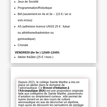
Jeux de Société
Programmation/Robotique
BIA (seulement en 4e et 3e – 115 € / an si
vols inclus)
AS (adhésion licence UNSS 25 € : futsal
ou athlétisme/badminton ou
gymnastique)
Chorale
VENDREDI (6e 5e ) 12h00-12h55:
Atelier théâtre (25 € / mois )
Depuis 2021, le collège Sainte Marthe a mis en
place un atelier dans le domaine de
l’aéronautique. Ce
Brevet d’Initiation à
l’Aéronautique (BIA)
est une proposition originale
faite aux collégiens de Sainte Marthe, passionnés
d’aviation ou simplement curieux : elle permet de
suivre durant un an des cours de culture
aéronautique en vue de décrocher un diplôme,
mais aussi de découvrir les sensations de pilotage