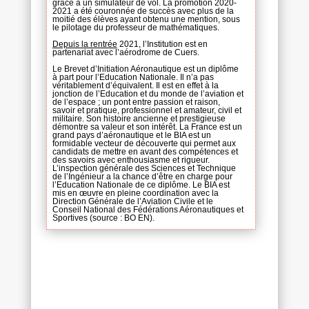
grâce à un simulateur de vol. La promotion 2020-
2021 a été couronnée de succès avec plus de la
moitié des élèves ayant obtenu une mention, sous
le pilotage du professeur de mathématiques.
Depuis la rentrée
2021, l’Institution est en
partenariat avec l’aérodrome de Cuers.
Le Brevet d’Initiation Aéronautique est un diplôme
à part pour l’Education Nationale. Il n’a pas
véritablement d’équivalent. Il est en effet à la
jonction de l’Education et du monde de l’aviation et
de l’espace ; un pont entre passion et raison,
savoir et pratique, professionnel et amateur, civil et
militaire. Son histoire ancienne et prestigieuse
démontre sa valeur et son intérêt. La France est un
grand pays d’aéronautique et le BIA est un
formidable vecteur de découverte qui permet aux
candidats de mettre en avant des compétences et
des savoirs avec enthousiasme et rigueur.
L’inspection générale des Sciences et Technique
de l’Ingénieur a la chance d’être en charge pour
l’Education Nationale de ce diplôme. Le BIA est
mis en œuvre en pleine coordination avec la
Direction Générale de l’Aviation Civile et le
Conseil National des Fédérations Aéronautiques et
Sportives (source : BO EN).
L
‘atelier patrimoine
, sur la base du volontariat,
consiste à visiter l’ensemble des monuments et
expositions visibles à Draguignan.
L’objectif est d’éveiller la curiosité des élèves, de
découvrir le patrimoine local et d’apprendre à
rédiger des articles et réaliser des diaporamas.