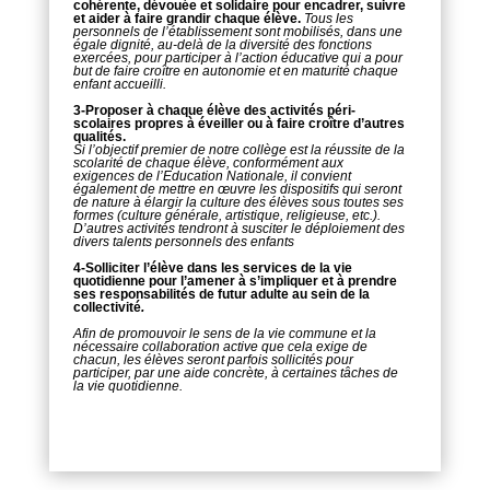
cohérente, dévouée et solidaire pour encadrer, suivre
et aider à faire grandir chaque élève.
Tous les
personnels de l’établissement sont mobilisés, dans une
égale dignité, au-delà de la diversité des fonctions
exercées, pour participer à l’action éducative qui a pour
but de faire croître en autonomie et en maturité chaque
enfant accueilli.
3-Proposer à chaque élève des activités péri-
scolaires propres à éveiller ou à faire croître d’autres
qualités.
Si l’objectif premier de notre collège est la réussite de la
scolarité de chaque élève, conformément aux
exigences de l’Education Nationale, il convient
également de mettre en œuvre les dispositifs qui seront
de nature à élargir la culture des élèves sous toutes ses
formes (culture générale, artistique, religieuse, etc.).
D’autres activités tendront à susciter le déploiement des
divers talents personnels des enfants
4-Solliciter l’élève dans les services de la vie
quotidienne pour l’amener à s’impliquer et à prendre
ses responsabilités de futur adulte au sein de la
collectivité
.
Afin de promouvoir le sens de la vie commune et la
nécessaire collaboration active que cela exige de
chacun, les élèves seront parfois sollicités pour
participer, par une aide concrète, à certaines tâches de
la vie quotidienne.