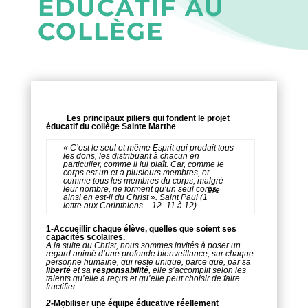
ÉDUCATIF AU
COLLÈGE
Les
principaux piliers qui fondent le projet
éducatif du collège Sainte Marthe
« C’est le seul et même Esprit qui produit tous
les dons, les distribuant à chacun en
particulier, comme il lui plaît. Car, comme le
corps est un et a plusieurs membres, et
comme tous les membres du corps, malgré
leur nombre, ne forment qu’un seul corps,
ère
ainsi en est-il du Christ ». Saint Paul (1
lettre aux Corinthiens – 12 -11 à 12).
1-Accueillir chaque élève, quelles que soient ses
capacités scolaires.
A la suite du Christ, nous sommes invités à poser un
regard animé d’une profonde bienveillance, sur chaque
personne humaine, qui reste unique, parce que, par sa
liberté
et sa
responsabilité
, elle s’accomplit selon les
talents qu’elle a reçus et qu’elle peut choisir de faire
fructifier.
2-
Mobiliser une équipe éducative réellement