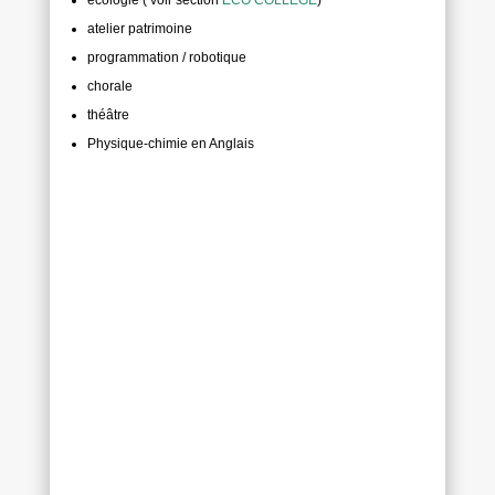
écologie ( voir section
ECO COLLEGE
)
atelier patrimoine
programmation /
robotique
chorale
théâtre
Physique-chimie en Anglais
UNSS
Union Nationale du Sport Scolaire)