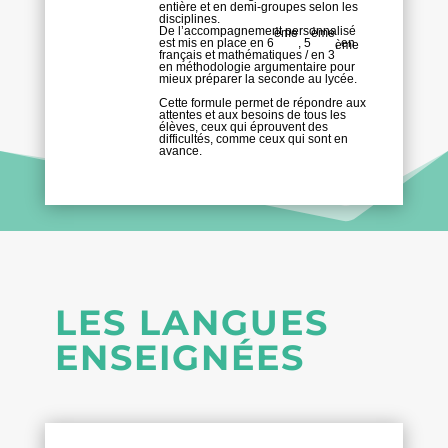
entière et en demi-groupes selon les
disciplines.
De l’accompagnement personnalisé
ème
ème
est mis en place en 6
, 5
, en
ème
français et mathématiques / en 3
en méthodologie argumentaire pour
mieux préparer la seconde au lycée.
Cette formule permet de répondre aux
attentes et aux besoins de tous les
élèves, ceux qui éprouvent des
difficultés, comme ceux qui sont en
avance.
LES LANGUES
ENSEIGNÉES