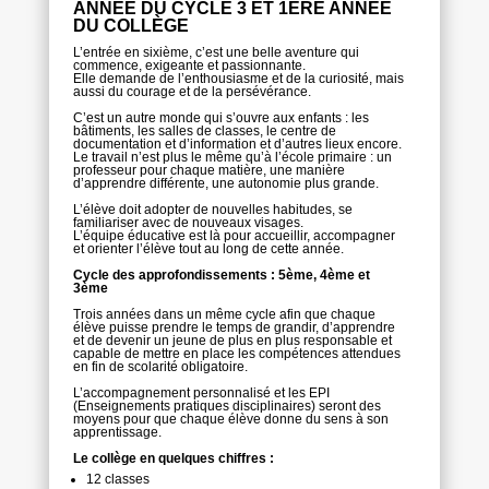
ANNÉE DU CYCLE 3 ET 1ÈRE ANNÉE
DU COLLÈGE
L’entrée en sixième, c’est une belle aventure qui
commence, exigeante et passionnante.
Elle demande de l’enthousiasme et de la curiosité, mais
aussi du courage et de la persévérance.
C’est un autre monde qui s’ouvre aux enfants : les
bâtiments, les salles de classes, le centre de
documentation et d’information et d’autres lieux encore.
Le travail n’est plus le même qu’à l’école primaire : un
professeur pour chaque matière, une manière
d’apprendre différente, une autonomie plus grande.
L’élève doit adopter de nouvelles habitudes, se
familiariser avec de nouveaux visages.
L’équipe éducative est là pour accueillir, accompagner
et orienter l’élève tout au long de cette année.
Cycle des approfondissements : 5ème, 4ème et
3ème
Trois années dans un même cycle afin que chaque
élève puisse prendre le temps de grandir, d’apprendre
et de devenir un jeune de plus en plus responsable et
capable de mettre en place les compétences attendues
en fin de scolarité obligatoire.
L’accompagnement personnalisé et les EPI
(Enseignements pratiques disciplinaires) seront des
moyens pour que chaque élève donne du sens à son
apprentissage.
Le collège en quelques chiffres :
12 classes