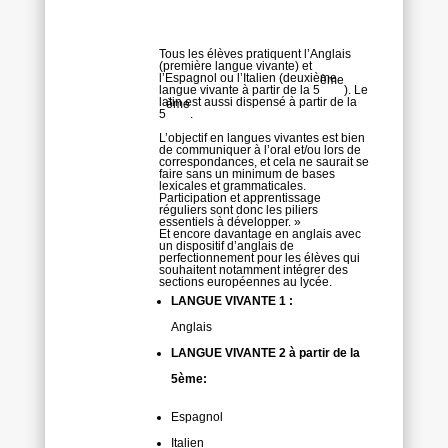
Tous les élèves pratiquent l’Anglais
(première langue vivante) et
l’Espagnol ou l’Italien (deuxième
ème
langue vivante à partir de la 5
). Le
latin est aussi dispensé à partir de la
ème
5
.
L’objectif en langues vivantes est bien
de communiquer à l’oral et/ou lors de
correspondances, et cela ne saurait se
faire sans un minimum de bases
lexicales et grammaticales.
Participation et apprentissage
réguliers sont donc les piliers
essentiels à développer. »
E
t encore davantage en anglais avec
un dispositif d’anglais de
perfectionnement pour les élèves qui
souhaitent notamment intégrer des
sections européennes au lycée.
LANGUE VIVANTE 1 :
Anglais
LANGUE VIVANTE 2 à partir de la
5ème:
Espagnol
Italien