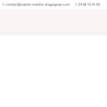
contact@sainte-marthe-draguignan.com
04.98.10.41.00
UTION
INSCRIPTIONS
CONTACT
FAQ
Projet EDD "En avant les jeunes pousses"Un projet EDD désigne un projet 
ormer les individus (surtout les jeunes)...
à Sainte-Marthe. du 2 septembre au 18 octobre 2024La rentrée scolaire, mome
liables. À Sainte-Marthe, nous...